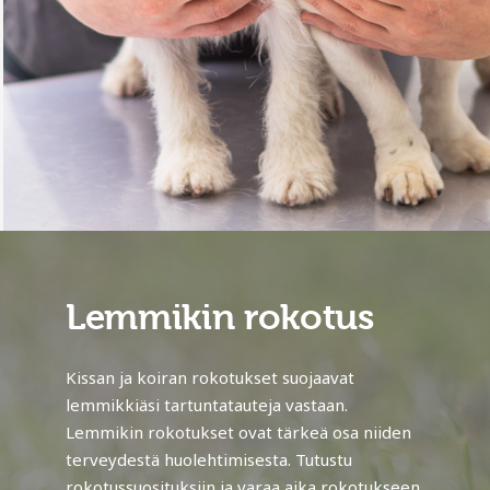
Lemmikin rokotus
Kissan ja koiran rokotukset suojaavat
lemmikkiäsi tartuntatauteja vastaan.
Lemmikin rokotukset ovat tärkeä osa niiden
terveydestä huolehtimisesta. Tutustu
rokotussuosituksiin ja varaa aika rokotukseen.