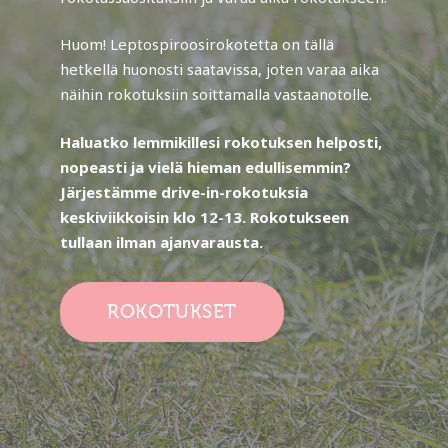
Huom! Leptospiroosirokotetta on tällä
hetkellä huonosti saatavissa, joten varaa aika
näihin rokotuksiin soittamalla vastaanotolle.
Haluatko lemmikillesi rokotuksen helposti,
nopeasti ja vielä hieman edullisemmin?
Järjestämme drive-in-rokotuksia
keskiviikkoisin klo 12-13. Rokotukseen
tullaan ilman ajanvarausta.
ROKOTUKSET