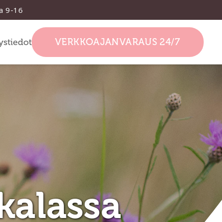
la 9-16
VERKKOAJANVARAUS 24/7
ystiedot
kkalassa