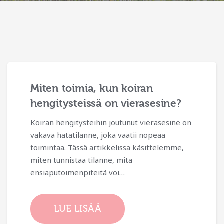
Mitkä ovat yleisimmät
myrkytysoireet kissalla ja
koiralla?
Lemmikit, kuten kissat ja koirat, ovat uteliaita
olentoja, jotka saattavat vahingossa altistua
myrkyllisille aineille. On tärkeää tunnistaa
myrkytysoireet ajoissa, jotta…
LUE LISÄÄ