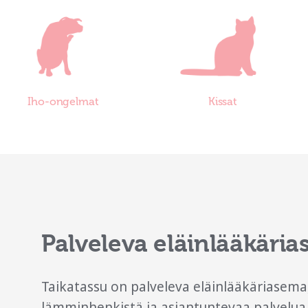
Iho-ongelmat
Kissat
Palveleva eläinlääkäri
Taikatassu on palveleva eläinlääkäriasema,
lämminhenkistä ja asiantuntevaa palvelua 