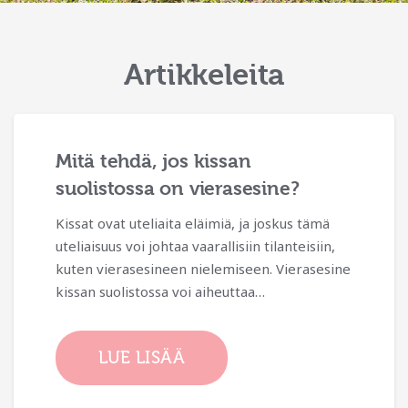
Artikkeleita
Miten toimia, kun koiran
hengitysteissä on vierasesine?
Koiran hengitysteihin joutunut vierasesine on
vakava hätätilanne, joka vaatii nopeaa
toimintaa. Tässä artikkelissa käsittelemme,
miten tunnistaa tilanne, mitä
ensiaputoimenpiteitä voi…
LUE LISÄÄ