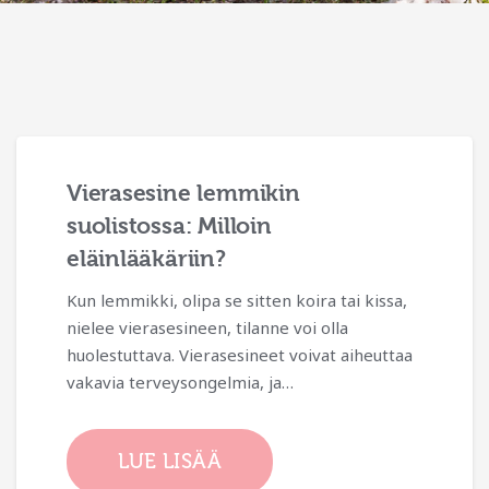
Mitä tehdä, jos kissan
suolistossa on vierasesine?
Kissat ovat uteliaita eläimiä, ja joskus tämä
uteliaisuus voi johtaa vaarallisiin tilanteisiin,
kuten vierasesineen nielemiseen. Vierasesine
kissan suolistossa voi aiheuttaa…
LUE LISÄÄ