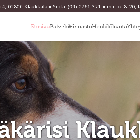
i 4, 01800 Klaukkala ● Soita: (09) 2761 371 ● ma-pe 8-20, 
Etusivu
Palvelut
Hinnasto
Henkilökunta
Yhte
äkärisi Klau