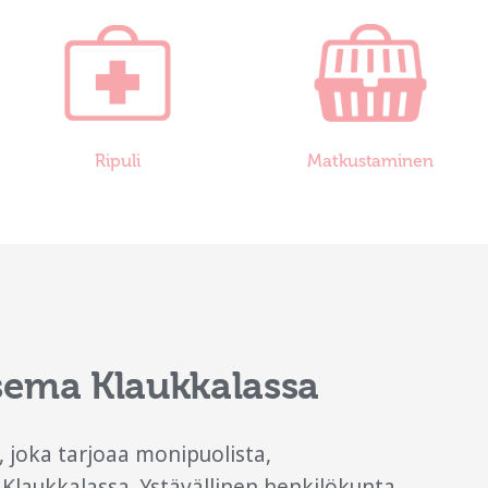
Ripuli
Matkustaminen
asema Klaukkalassa
 joka tarjoaa monipuolista,
Klaukkalassa. Ystävällinen henkilökunta