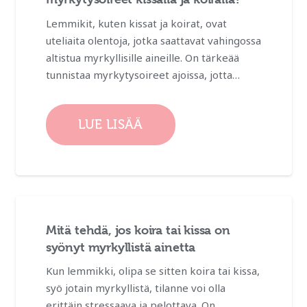
Lemmikit, kuten kissat ja koirat, ovat
uteliaita olentoja, jotka saattavat vahingossa
altistua myrkyllisille aineille. On tärkeää
tunnistaa myrkytysoireet ajoissa, jotta…
LUE LISÄÄ
Mitä tehdä, jos koira tai kissa on
syönyt myrkyllistä ainetta
Kun lemmikki, olipa se sitten koira tai kissa,
syö jotain myrkyllistä, tilanne voi olla
erittäin stressaava ja pelottava. On