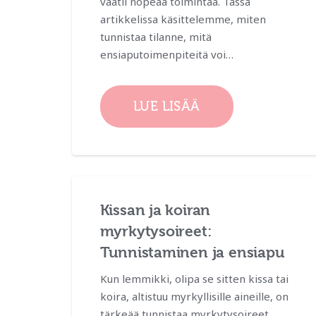
vaatii nopeaa toimintaa. Tässä
artikkelissa käsittelemme, miten
tunnistaa tilanne, mitä
ensiaputoimenpiteitä voi…
LUE LISÄÄ
Kissan ja koiran
myrkytysoireet:
Tunnistaminen ja ensiapu
Kun lemmikki, olipa se sitten kissa tai
koira, altistuu myrkyllisille aineille, on
tärkeää tunnistaa myrkytysoireet