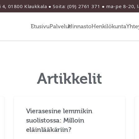
i 4, 01800 Klaukkala ● Soita: (09) 2761 371 ● ma-pe 8-20, 
Etusivu
Palvelut
Hinnasto
Henkilökunta
Yhte
Artikkelit
Vierasesine lemmikin
suolistossa: Milloin
eläinlääkäriin?