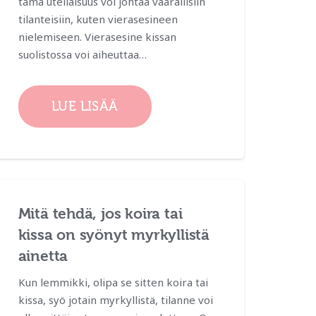
tämä uteliaisuus voi johtaa vaarallisiin
tilanteisiin, kuten vierasesineen
nielemiseen. Vierasesine kissan
suolistossa voi aiheuttaa…
LUE LISÄÄ
Mitä tehdä, jos koira tai
kissa on syönyt myrkyllistä
ainetta
Kun lemmikki, olipa se sitten koira tai
kissa, syö jotain myrkyllistä, tilanne voi