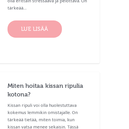
olla erittäin stressaava ja pelottava. On
tärkeää…
LUE LISÄÄ
Miten hoitaa kissan ripulia
kotona?
Kissan ripuli voi olla huolestuttava
kokemus lemmikin omistajalle. On
tärkeää tietää, miten toimia, kun
kissan vatsa menee sekaisin. Tässä