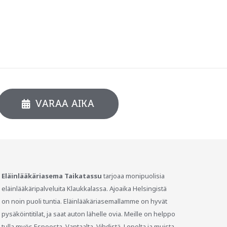
VARAA AIKA
Eläinlääkäriasema Taikatassu
tarjoaa monipuolisia
eläinlääkäripalveluita Klaukkalassa. Ajoaika Helsingistä
on noin puoli tuntia. Eläinlääkäriasemallamme on hyvät
pysäköintitilat, ja saat auton lähelle ovia. Meille on helppo
tulla myös Espoosta, Vantaalta, Vihdistä, Lopelta ja muista