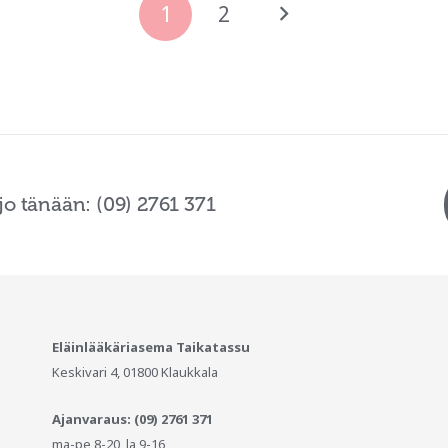
1
2
jo tänään: (09) 2761 371
Eläinlääkäriasema Taikatassu
Keskivari 4, 01800 Klaukkala
Ajanvaraus: (09) 2761 371
ma-pe 8-20, la 9-16