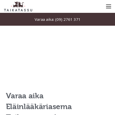
Varaa aika: (09) 2761 371
Varaa aika
Eläinlääkäriasema